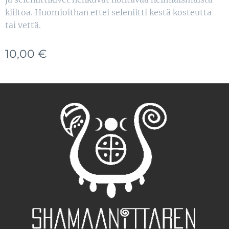
kiiltoa. Huomioithan ettei seleniitti kestä kosteutta
tai vettä.
10,00
€