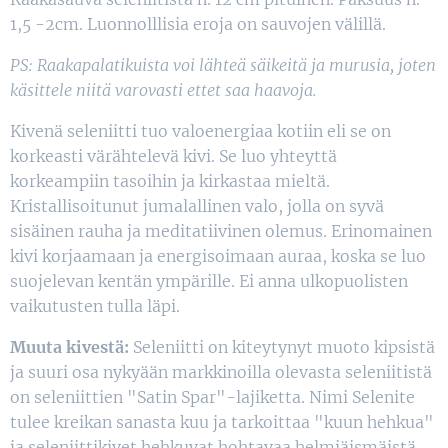
1,5 -2cm. Luonnolllisia eroja on sauvojen välillä.
PS: Raakapalatikuista voi lähteä säikeitä ja murusia, joten
käsittele niitä varovasti ettet saa haavoja.
Kivenä seleniitti tuo valoenergiaa kotiin eli se on
korkeasti värähtelevä kivi. Se luo yhteyttä
korkeampiin tasoihin ja kirkastaa mieltä.
Kristallisoitunut jumalallinen valo, jolla on syvä
sisäinen rauha ja meditatiivinen olemus. Erinomainen
kivi korjaamaan ja energisoimaan auraa, koska se luo
suojelevan kentän ympärille. Ei anna ulkopuolisten
vaikutusten tulla läpi.
Muuta kivestä:
Seleniitti on kiteytynyt muoto kipsistä
ja suuri osa nykyään markkinoilla olevasta seleniitistä
on seleniittien "Satin Spar"-lajiketta. Nimi Selenite
tulee kreikan sanasta kuu ja tarkoittaa "kuun hehkua"
ja seleniittikivet hehkuvat hohtavaa helmiäismäistä