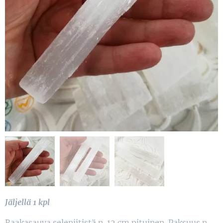
Jäljellä 1 kpl
Raakasauva seleniitistä n. 12 cm pituinen. Paksuus n.