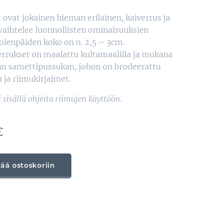
 ovat jokainen hieman erilainen, kaiverrus ja
 vaihtelee luonnollisten ominaisuuksien
olenpäiden koko on n. 2,5 – 3cm.
rrukset on maalattu kultamaalilla ja mukana
an samettipussukan, johon on brodeerattu
ja riimukirjaimet.
i sisällä ohjeita riimujen käyttöön.
€
sää ostoskoriin