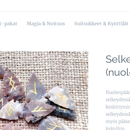
ot-pakat
Magia & Noituus
Suitsukkeet & Kynttilät
Selke
(nuo
Nuolenpään
selkeydessä
keskittymis
selkeydessä
myös pääsem
kykyihin.