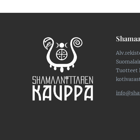
Shamaa
Alv.rekis
Suomalaine
Tuotteet 
kotivaras
info@sha