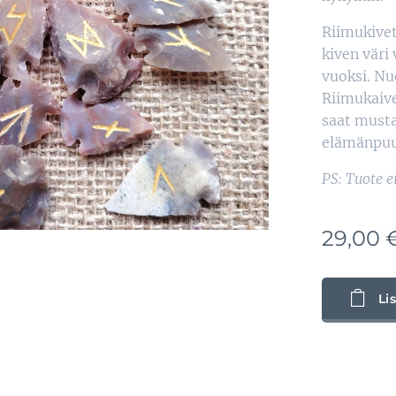
Riimukivet
kiven väri
vuoksi. Nu
Riimukaive
saat must
elämänpuu 
PS: Tuote e
29,00
Li