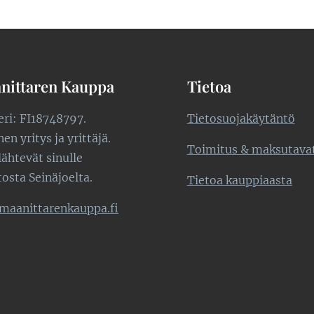
nittaren Kauppa
Tietoa
teri: FI18748797.
Tietosuojakäytäntö
n yritys ja yrittäjä.
Toimitus & maksutava
lähtevät sinulle
tosta Seinäjoelta.
Tietoa kauppiaasta
maanittarenkauppa.fi