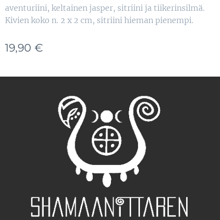
aventuriini, keltainen jasper, sitriini ja tiikerinsilmä.
Kivien koko n. 2 x 2 cm, sitriini hieman pienempi.
19,90
€