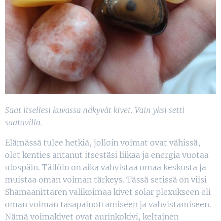
Saat itsellesi kuvassa näkyvät kivet. Vain yksi setti
saatavilla.
Elämässä tulee hetkiä, jolloin voimat ovat vähissä,
olet kenties antanut itsestäsi liikaa ja energia vuotaa
ulospäin. Tällöin on aika vahvistaa omaa keskusta ja
muistaa oman voiman tärkeys. Tässä setissä on viisi
Shamaanittaren valikoimaa kivet solar plexukseen eli
oman voiman tasapainottamiseen ja vahvistamiseen.
Nämä voimakivet ovat aurinkokivi, keltainen