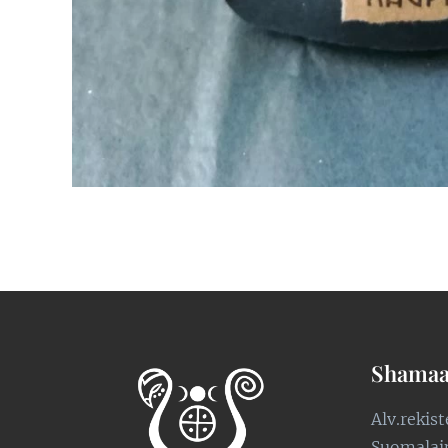
Shamaa
Alv.rekis
Suomalaine