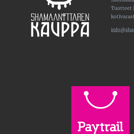
Tuotteet 
kotivaras
info@sha