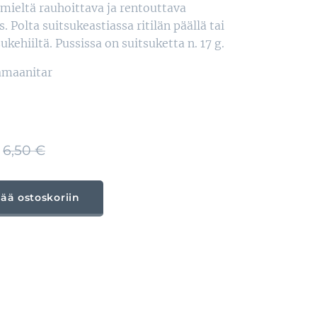
n mieltä rauhoittava ja rentouttava
 Polta suitsukeastiassa ritilän päällä tai
ukehiiltä. Pussissa on suitsuketta n. 17 g.
amaanitar
6,50
€
sää ostoskoriin