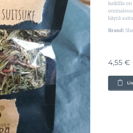
kaikilla o
ominaisuus.
käytä suits
Brand:
Sh
4,55
€
Li