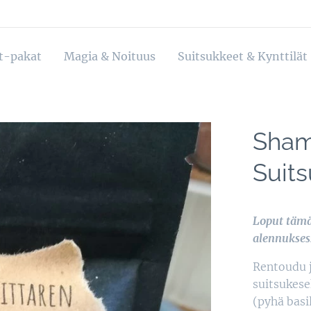
ot-pakat
Magia & Noituus
Suitsukkeet & Kynttilät
Sham
Suit
Loput tämä
alennukses
Rentoudu 
suitsukese
(pyhä basil