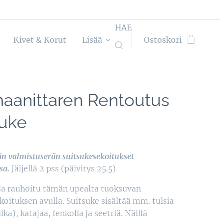
HAE
Kivet & Korut
Lisää
Ostoskori
aanittaren Rentoutus
suke
n valmistuserän suitsukesekoitukset
sa.
Jäljellä 2 pss (päivitys 25.5)
ja rauhoitu tämän upealta tuoksuvan
koituksen avulla. Suitsuke sisältää mm. tulsia
ika), katajaa, fenkolia ja seetriä. Näillä