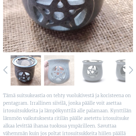
Tämä suitsukeastia on tehty vuolukivestä ja koristeena on
pentagram. Irrallinen siivilä, jonka päälle voit asettaa
irtosuitsukkeita ja lämpökynttilä alle palamaan. Kynttilän
lämmön vaikutuksesta ritilän päälle asetettu irtosuitsuke
alkaa levittää ihanaa tuoksua ympärilleen. Savuttaa
vähemmän kuin jos poltat irtosuitsukkeita hiilen päällä