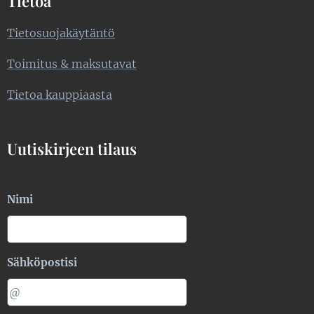
Tietoa
Tietosuojakäytäntö
Toimitus & maksutavat
Tietoa kauppiaasta
Uutiskirjeen tilaus
Nimi
Sähköpostisi