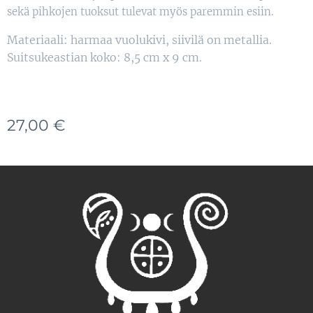
sekä pihkojen tuoksut tulevat myös paremmin esiin.
Materiaali: harmaa vuolukivi, siivilä on metallia.
Suitsukeastian koko: 8,5 cm x 9 cm.
27,00
€