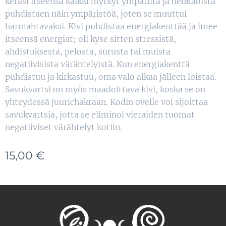
keräsi itseensä kaikki myrkyt ympäriltä ja henkilöistä
puhdistaen näin ympäristöä, joten se muuttui
harmahtavaksi. Kivi puhdistaa energiakenttää ja imee
itseensä energiat; oli kyse sitten stressistä,
ahdistuksesta, pelosta, surusta tai muista
negatiivisista värähtelyistä. Kun energiakenttä
puhdistuu ja kirkastuu, oma valo alkaa jälleen loistaa.
Savukvartsi on myös maadoittava kivi, koska se on
yhteydessä juurichakraan. Kodin ovelle voi sijoittaa
savukvartsia, jotta se eliminoi vieraiden tuomat
negatiiviset värähtelyt kotiin.
15,00
€