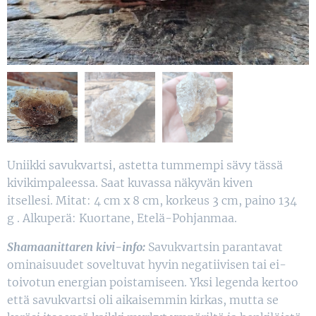
Uniikki savukvartsi, astetta tummempi sävy tässä
kivikimpaleessa. Saat kuvassa näkyvän kiven
itsellesi. Mitat: 4 cm x 8 cm, korkeus 3 cm, paino 134
g . Alkuperä: Kuortane, Etelä-Pohjanmaa.
Shamaanittaren kivi-info:
Savukvartsin parantavat
ominaisuudet soveltuvat hyvin negatiivisen tai ei-
toivotun energian poistamiseen. Yksi legenda kertoo
että savukvartsi oli aikaisemmin kirkas, mutta se