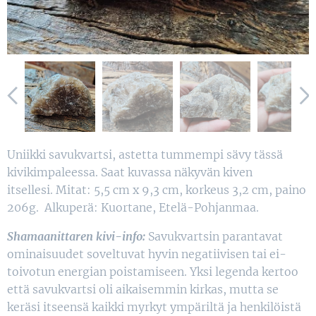
Uniikki savukvartsi, astetta tummempi sävy tässä
kivikimpaleessa. Saat kuvassa näkyvän kiven
itsellesi. Mitat: 5,5 cm x 9,3 cm, korkeus 3,2 cm, paino
206g. Alkuperä: Kuortane, Etelä-Pohjanmaa.
Shamaanittaren kivi-info:
Savukvartsin parantavat
ominaisuudet soveltuvat hyvin negatiivisen tai ei-
toivotun energian poistamiseen. Yksi legenda kertoo
että savukvartsi oli aikaisemmin kirkas, mutta se
keräsi itseensä kaikki myrkyt ympäriltä ja henkilöistä