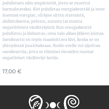
puhdistaen näin ympäristöä, joten se muuttui
harmahtavaksi. Kivi puhdistaa energiakenttää ja imee
itseensä energiat; oli kyse sitten stressistä,
ahdistuksesta, pelosta, surusta tai muista
negatiivisista värähtelyistä. Kun energiakenttä
puhdistuu ja kirkastuu, oma valo alkaa jälleen loistaa.
Savukvartsi on myös maadoittava kivi, koska se on
yhteydessä juurichakraan. Kodin ovelle voi sijoittaa
savukvartsia, jotta se eliminoi vieraiden tuomat
negatiiviset värähtelyt kotiin.
17,00
€