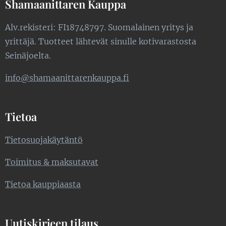
Shamaanittaren Kauppa
Alv.rekisteri: FI18748797. Suomalainen yritys ja
yrittäjä. Tuotteet lähtevät sinulle kotivarastosta
Seinäjoelta.
info@shamaanittarenkauppa.fi
Tietoa
Tietosuojakäytäntö
Toimitus & maksutavat
Tietoa kauppiaasta
Uutiskirjeen tilaus