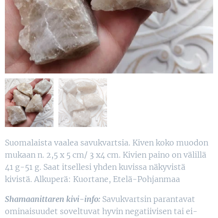
Suomalaista vaalea savukvartsia. Kiven koko muodon
mukaan n. 2,5 x 5 cm/ 3 x4 cm. Kivien paino on välillä
41 g-51 g. Saat itsellesi yhden kuvissa näkyvistä
kivistä. Alkuperä: Kuortane, Etelä-Pohjanmaa
Shamaanittaren kivi-info:
Savukvartsin parantavat
ominaisuudet soveltuvat hyvin negatiivisen tai ei-