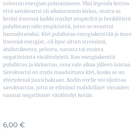
toivotun energian poistamiseen. Yksi legenda kertoo
että savukvartsi oli aikaisemmin kirkas, mutta se
keräsi itseensä kaikki myrkyt ympäriltä ja henkilöistä
puhdistaen näin ympäristöä, joten se muuttui
harmahtavaksi. Kivi puhdistaa energiakenttää ja imee
itseensä energiat; oli kyse sitten stressistä,
ahdistuksesta, pelosta, surusta tai muista
negatiivisista värähtelyistä. Kun energiakenttä
puhdistuu ja kirkastuu, oma valo alkaa jälleen loistaa.
Savukvartsi on myös maadoittava kivi, koska se on
yhteydessä juurichakraan. Kodin ovelle voi sijoittaa
savukvartsia, jotta se eliminoi mahdolliset vieraiden
tuomat negatiiviset värähtelyt kotiin.
6,00
€