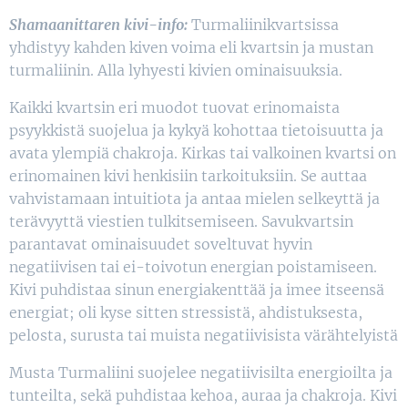
Shamaanittaren kivi-info:
Turmaliinikvartsissa
yhdistyy kahden kiven voima eli kvartsin ja mustan
turmaliinin. Alla lyhyesti kivien ominaisuuksia.
Kaikki kvartsin eri muodot tuovat erinomaista
psyykkistä suojelua ja kykyä kohottaa tietoisuutta ja
avata ylempiä chakroja. Kirkas tai valkoinen kvartsi on
erinomainen kivi henkisiin tarkoituksiin. Se auttaa
vahvistamaan intuitiota ja antaa mielen selkeyttä ja
terävyyttä viestien tulkitsemiseen. Savukvartsin
parantavat ominaisuudet soveltuvat hyvin
negatiivisen tai ei-toivotun energian poistamiseen.
Kivi puhdistaa sinun energiakenttää ja imee itseensä
energiat; oli kyse sitten stressistä, ahdistuksesta,
pelosta, surusta tai muista negatiivisista värähtelyistä
Musta Turmaliini suojelee negatiivisilta energioilta ja
tunteilta, sekä puhdistaa kehoa, auraa ja chakroja. Kivi