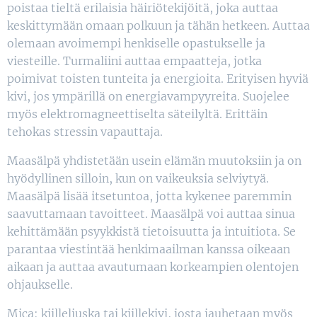
poistaa tieltä erilaisia häiriötekijöitä, joka auttaa
keskittymään omaan polkuun ja tähän hetkeen. Auttaa
olemaan avoimempi henkiselle opastukselle ja
viesteille. Turmaliini auttaa empaatteja, jotka
poimivat toisten tunteita ja energioita. Erityisen hyviä
kivi, jos ympärillä on energiavampyyreita. Suojelee
myös elektromagneettiselta säteilyltä. Erittäin
tehokas stressin vapauttaja.
Maasälpä yhdistetään usein elämän muutoksiin ja on
hyödyllinen silloin, kun on vaikeuksia selviytyä.
Maasälpä lisää itsetuntoa, jotta kykenee paremmin
saavuttamaan tavoitteet. Maasälpä voi auttaa sinua
kehittämään psyykkistä tietoisuutta ja intuitiota. Se
parantaa viestintää henkimaailman kanssa oikeaan
aikaan ja auttaa avautumaan korkeampien olentojen
ohjaukselle.
Mica: kiilleliuska tai kiillekivi, josta jauhetaan myös