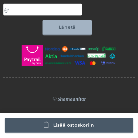
Lähetä
© Shamaanitar
Lisää ostoskoriin