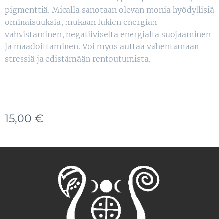
pigmenttiä. Micalla sanotaan olevan monia hyödyllisiä
ominaisuuksia, mukaan lukien energian
vahvistaminen, negatiiviselta energialta suojaaminen
ja maadoittaminen. Voi myös auttaa vähentämään
stressiä ja edistämään rentoutumista.
15,00
€