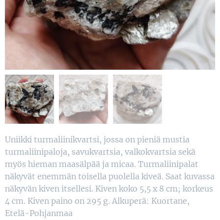
Uniikki turmaliinikvartsi, jossa on pieniä mustia
turmaliinipaloja, savukvartsia, valkokvartsia sekä
myös hieman maasälpää ja micaa. Turmaliinipalat
näkyvät enemmän toisella puolella kiveä. Saat kuvassa
näkyvän kiven itsellesi. Kiven koko 5,5 x 8 cm; korkeus
4 cm. Kiven paino on 295 g. Alkuperä: Kuortane,
Etelä-Pohjanmaa