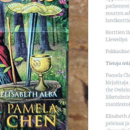
parlamenti
suurten ar
hovikortti
Korttien i
Llewellyn
Pakkauksen
Tietoja teki
Pamela Che
kirjoittaj
the Owlsin
liiketoimi
manifestoi
Elisabeth A
peleissä j