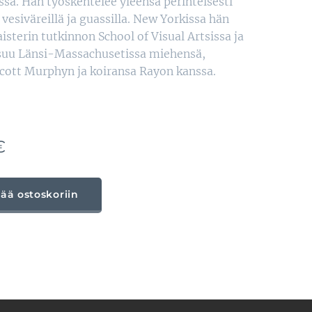
sa. Hän työskentelee yleensä perinteisesti
 vesiväreillä ja guassilla. New Yorkissa hän
isterin tutkinnon School of Visual Artsissa ja
suu Länsi-Massachusetissa miehensä,
Scott Murphyn ja koiransa Rayon kanssa.
€
sää ostoskoriin