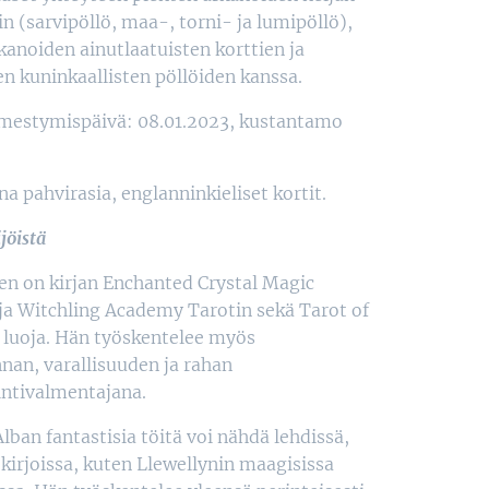
n (sarvipöllö, maa-, torni- ja lumipöllö),
kanoiden ainutlaatuisten korttien ja
en kuninkaallisten pöllöiden kanssa.
lmestymispäivä: 08.01.2023, kustantamo
a pahvirasia, englanninkieliset kortit.
jöistä
n on kirjan Enchanted Crystal Magic
a ja Witchling Academy Tarotin sekä Tarot of
 luoja. Hän työskentelee myös
nnan, varallisuuden ja rahan
ntivalmentajana.
lban fantastisia töitä voi nähdä lehdissä,
a kirjoissa, kuten Llewellynin maagisissa