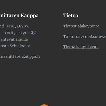
nittaren Kauppa
Tietoa
teri: FI18748797.
Tietosuojakäytäntö
n yritys ja yrittäjä.
Toimitus & maksutava
lähtevät sinulle
tosta Seinäjoelta.
Tietoa kauppiaasta
maanittarenkauppa.fi