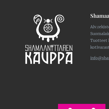
Shamaa
Alv.rekis
Suomalaine
Tuotteet 
kotivaras
info@sha