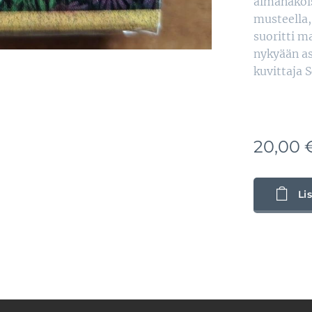
almanakois
musteella,
suoritti ma
nykyään a
kuvittaja 
20,00
Li