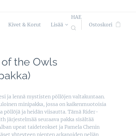
HAE
Kivet & Korut
Lisää
Ostoskori
 of the Owls
pakka)
pesi ja lennä mystisten pöllöjen valtakuntaan.
loinen minipakka, jossa on kaikenmuotoisia
ia pöllöjä ja heidän viisautta. Tämä Rider-
h järjestelmää seuraava pakka sisältää
Alban upeat taideteokset ja Pamela Chenin
äset yhteyteen pienten arkanoiden neljän