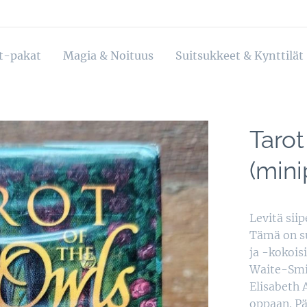
ot-pakat
Magia & Noituus
Suitsukkeet & Kynttilät
Tarot
(mini
Levitä sii
Tämä on su
ja -kokois
Waite-Smit
Elisabeth 
oppaan. Pä