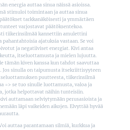
män energia auttaa sinua näissä asioissa.
lmä stimuloi toimintaan ja auttaa sinua
päätökset tarkkanäköisesti ja ymmärtäen
 tunteet varjostavat päätöksentekoa.
sti tiikerinsilmää kannettiin amulettini
ja pahantahtoisia ajatuksia vastaan. Se voi
oivotut ja negatiiviset energiat. Kivi antaa
hkeutta, itseluottamusta ja mielen lujuutta.
e tämän kiven kanssa kun tahdot saavuttaa
. Jos sinulla on taipumusta itsekriittisyyteen
 itseluottamuksen puutteesta, tiikerinsilmä
ua => se tuo sinulle luottamusta, valoa ja
, jotka helpottavat näihin tunteisiin.
ivi auttamaan selviytymään perusasioista ja
emään läpi vaikeiden aikojen. Elvyttää hyvää
aurautta.
Voi auttaa parantamaan silmiä, kurkkua ja