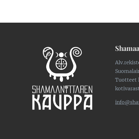
Shamaa
Alv.rekis
Suomalaine
Tuotteet 
kotivaras
info@sha