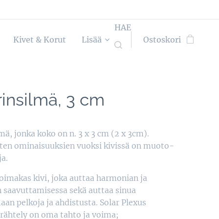
HAE
Kivet & Korut
Lisää
Ostoskori
rinsilmä, 3 cm
mä, jonka koko on n. 3 x 3 cm (2 x 3cm).
ten ominaisuuksien vuoksi kivissä on muoto-
ja.
imakas kivi, joka auttaa harmonian ja
 saavuttamisessa sekä auttaa sinua
an pelkoja ja ahdistusta. Solar Plexus
rähtely on oma tahto ja voima;