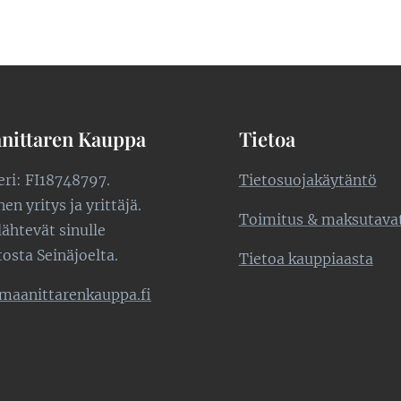
nittaren Kauppa
Tietoa
teri: FI18748797.
Tietosuojakäytäntö
n yritys ja yrittäjä.
Toimitus & maksutava
lähtevät sinulle
tosta Seinäjoelta.
Tietoa kauppiaasta
maanittarenkauppa.fi