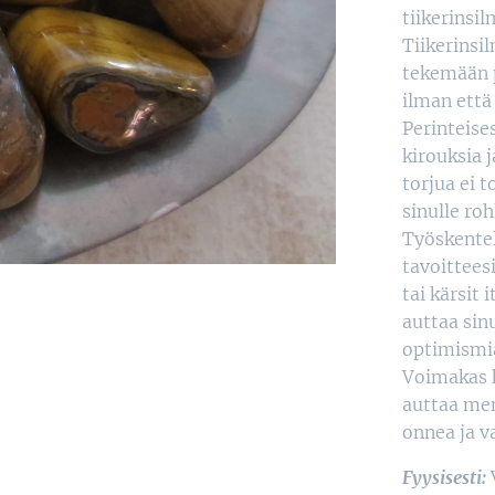
tiikerinsil
Tiikerinsi
tekemään 
ilman että
Perinteise
kirouksia 
torjua ei t
sinulle ro
Työskentel
tavoitteesi
tai kärsit
auttaa sin
optimismia
Voimakas k
auttaa men
onnea ja v
Fyysisesti: