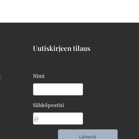
Uutiskirjeen tilaus
t
Nimi
Sähköpostisi
Lähetä