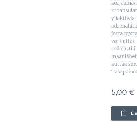
korjaamaan
ruoansulat
yliaktiivi
adrenaliin
jotta pyst
voi auttaa
selkeästi 
maanlähein
auttaa sinu
Tasapainot
5,00
€
Li