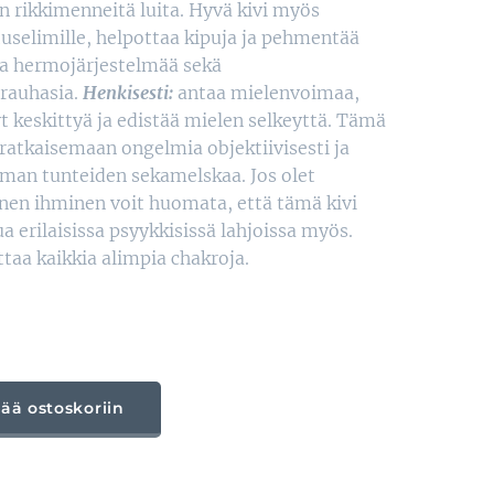
 rikkimenneitä luita. Hyvä kivi myös
uselimille, helpottaa kipuja ja pehmentää
sta hermojärjestelmää sekä
irauhasia.
Henkisesti:
antaa mielenvoimaa,
yt keskittyä ja edistää mielen selkeyttä. Tämä
 ratkaisemaan ongelmia objektiivisesti ja
ilman tunteiden sekamelskaa. Jos olet
en ihminen voit huomata, että tämä kivi
a erilaisissa psyykkisissä lahjoissa myös.
taa kaikkia alimpia chakroja.
sää ostoskoriin