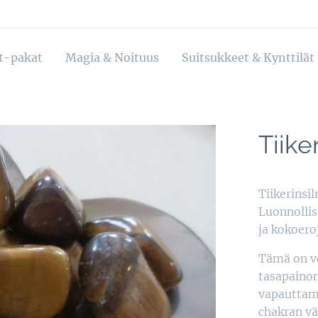
ot-pakat
Magia & Noituus
Suitsukkeet & Kynttilät
Tiike
Tiikerinsil
Luonnollis
ja kokoero
Tämä on vo
tasapainon
vapauttama
chakran vä