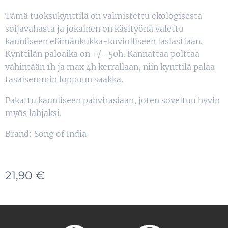
Tämä tuoksukynttilä on valmistettu ekologisesta
soijavahasta ja jokainen on käsityönä valettu
kauniiseen elämänkukka-kuviolliseen lasiastiaan.
Kynttilän paloaika on +/- 50h. Kannattaa polttaa
vähintään 1h ja max 4h kerrallaan, niin kynttilä palaa
tasaisemmin loppuun saakka.
Pakattu kauniiseen pahvirasiaan, joten soveltuu hyvin
myös lahjaksi.
Brand: Song of India
21,90
€