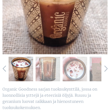
Organic Goodness sarjan tuoksukynttilä, jossa on
luonnollisia yrttejä ja eteerisiä öljyjä. Ruusu ja
geranium luovat raikkaan ja hienostuneen
tuoksukokemuksen.