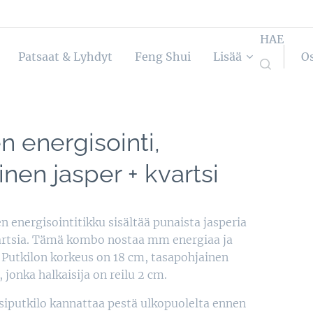
HAE
Patsaat & Lyhdyt
Feng Shui
Lisää
O
 energisointi,
nen jasper + kvartsi
 energisointitikku sisältää punaista jasperia
artsia. Tämä kombo nostaa mm energiaa ja
 Putkilon korkeus on 18 cm, tasapohjainen
, jonka halkaisija on reilu 2 cm.
siputkilo kannattaa pestä ulkopuolelta ennen