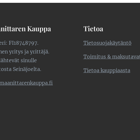
nittaren Kauppa
Tietoa
teri: FI18748797.
Tietosuojakäytäntö
n yritys ja yrittäjä.
Toimitus & maksutava
lähtevät sinulle
tosta Seinäjoelta.
Tietoa kauppiaasta
maanittarenkauppa.fi