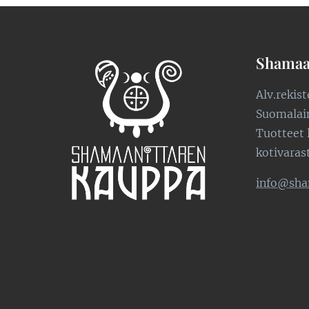
Shamaa
Alv.rekis
Suomalaine
Tuotteet 
kotivaras
info@sha