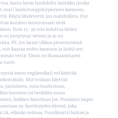
toa. Aseta hyvin huuhdeltu lasitikku (jonka
vet ovat) lasiin/tuoppiin/pieneen kannuun,
ttä. Käytä lähdevettä, jos mahdollista. Itse
ittaa kombon latautumaan vielä
loon. Noin 15-30 min kuluttua kivien
o on imeytynyt veteen ja se on
ista. PS: jos lataat tikkua pienemmässä
a, voit kaataa veden kannuun ja lisätä sen
emmän vettä. Tämä on Shamaanittaren
a tuote.
(crystal water englanniksi) voi käyttää
tarkoituksiin. Sitä voidaan käyttää
n, juomiseen, suun huuhteluun,
ihin huoneen tai henkilön auran
seen, kukkien kasteluun jne. Punainen Jasper
tunnetaan ns. kestävyyden kivenä, joka
hi:tä, elämän voimaa. Vuorikvartsi hoitaa ja