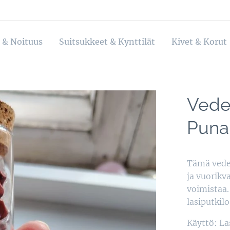
 & Noituus
Suitsukkeet & Kynttilät
Kivet & Korut
Veden
Punai
Tämä veden
ja vuorikv
voimistaa.
lasiputkilo
Käyttö: La