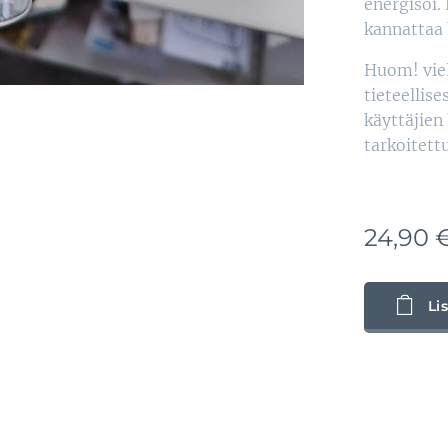
energisoi.
kannattaa h
Huom! viel
tieteellis
käyttäjien
tarkoitett
24,90
Li