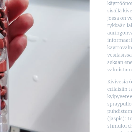
käyttöönot
sisällä ki
jossa on ve
tykkään la
auringonva
informaati
käyttövalm
vesilasiss
sekaan en
valmistam
Kivivesiä 
erilaisiin 
kylpyvetee
spraypullo
puhdistami
(jaspis): 
stimuloi c