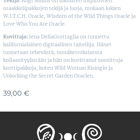
Tekijä:
Angi Sullins on lukuisten inspiroivien
oraakkelipakkojen tekijä ja luoja, mukaan lukien
W.I.T.C.H. Oracle, Wisdom of the Wild Things Oracle ja
Love Who You Are Oracle.
Kuvittaja:
Jena DellaGrottaglia on tunnettu
kalifornialainen digitaalinen taiteilija. Hänet
tunnetaan rehevästä, monikerroksisesta
kollaasityylistään ja hän on kuvittanut suosittuja
korttipakkoja, kuten Wild Woman Risingin ja
Unlocking the Secret Garden Oraclen.
39,00
€