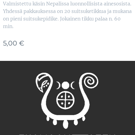
Valmistettu käsin Nepalissa luonnollisista ainesosista.
Yhdessä pakkauksessa on 20 suitsuketikkua ja mukana
on pieni suitsukepidike. Jokainen tikku palaa n. 60
min.
5,00
€