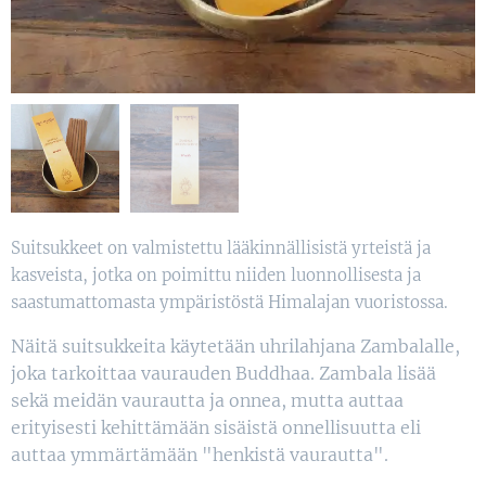
Suitsukkeet on valmistettu lääkinnällisistä yrteistä ja
kasveista, jotka on poimittu niiden luonnollisesta ja
saastumattomasta ympäristöstä Himalajan vuoristossa.
Näitä suitsukkeita käytetään uhrilahjana Zambalalle,
joka tarkoittaa vaurauden Buddhaa. Zambala lisää
sekä meidän vaurautta ja onnea, mutta auttaa
erityisesti kehittämään sisäistä onnellisuutta eli
auttaa ymmärtämään "henkistä vaurautta".