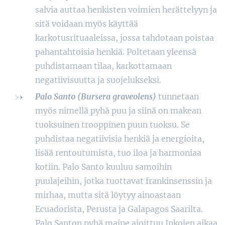
salvia auttaa henkisten voimien herättelyyn ja
sitä voidaan myös käyttää
karkotusrituaaleissa, jossa tahdotaan poistaa
pahantahtoisia henkiä. Poltetaan yleensä
puhdistamaan tilaa, karkottamaan
negatiivisuutta ja suojelukseksi.
Palo Santo (Bursera graveolens)
tunnetaan
myös nimellä pyhä puu ja siinä on makean
tuoksuinen trooppinen puun tuoksu. Se
puhdistaa negatiivisia henkiä ja energioita,
lisää rentoutumista, tuo iloa ja harmoniaa
kotiin. Palo Santo kuuluu samoihin
puulajeihin, jotka tuottavat frankinsenssin ja
mirhaa, mutta sitä löytyy ainoastaan
Ecuadorista, Perusta ja Galapagos Saarilta.
Palo Santon pyhä maine ajoittuu Inkojen aikaa,