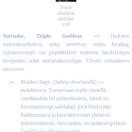
Triple
Goddess
suitsuke
12€
Suitsuke, Triple Goddess =>
Hoitava
suitsukesekoitus, joka soveltuu myös healing
työskentelyyn tai psyykkisten voimien herättelyyn
lempeästi sekä unityöskentelyyn.
Tämän suitsukkeen
ainesosat:
Maiden Sage: (Salvia clevelandii) =>
puhdistava. Tunnetaan myös nimellä
myskisalvia tai puhvelisalvia, tämä on
harvinaisempi salvialaji, jota löydetään
Kaliforniasta ja jota käytetään yleisesti
puhdistukseen. Sen tuoksu on makeampi kuin
tavallisen valkoisen salvia.