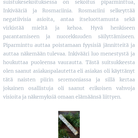
suistukesekoituksessa on sekoitus piparminttua,
Inkivääriä ja Rosmariinia. Rosmariini selkeyttää
negatiivisia asioita, antaa itseluottamusta sekä
virkistää mieltä ja kehoa. Hyvä henkiseen
parantamiseen ja nuorekkuuden säilyttämiseen.
Piparminttu auttaa poistamaan fyysisiä jännitteitä ja
auttaa näkemään tulevaa. Inkivääri luo menestystä ja
houkuttaa puoleensa vaurautta. Tästä suitsukkeesta
olen saanut asiakaspalautetta eli asiakas oli käyttänyt
tätä naisten piirin seremoniassa ja sillä kertaa
jokainen osallistuja oli saanut erikoisen vahvoja
visioita ja näkemyksiä omaan elämäänsä liittyen.