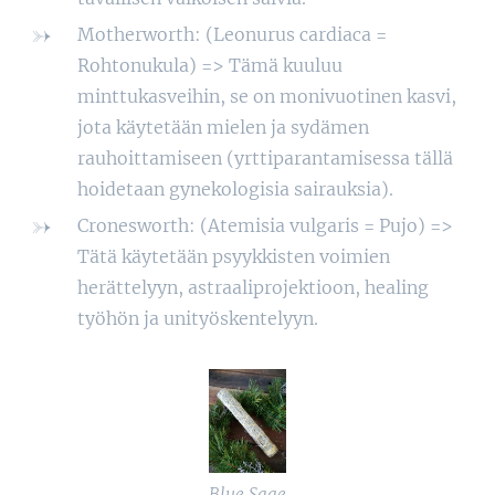
Motherworth: (Leonurus cardiaca =
Rohtonukula) => Tämä kuuluu
minttukasveihin, se on monivuotinen kasvi,
jota käytetään mielen ja sydämen
rauhoittamiseen (yrttiparantamisessa tällä
hoidetaan gynekologisia sairauksia).
Cronesworth: (Atemisia vulgaris = Pujo) =>
Tätä käytetään psyykkisten voimien
herättelyyn, astraaliprojektioon, healing
työhön ja unityöskentelyyn.
Blue Sage