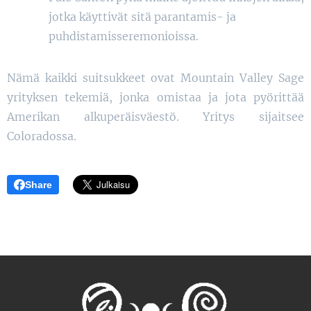
jotka käyttivät sitä parantamis- ja
puhdistamisseremonioissa.
Nämä kaikki suitsukkeet ovat Mountain Valley Sage
yrityksen tekemiä, jonka omistaa ja jota pyörittää
Amerikan alkuperäisväestö. Yritys sijaitsee
Coloradossa.
Share