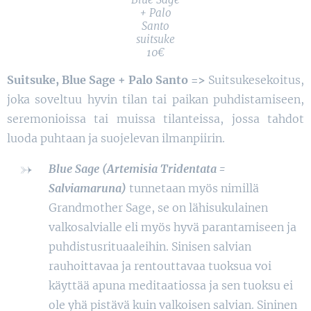
+ Palo
Santo
suitsuke
10€
Suitsuke, Blue Sage + Palo Santo =>
Suitsukesekoitus,
joka soveltuu hyvin tilan tai paikan puhdistamiseen,
seremonioissa tai muissa tilanteissa, jossa tahdot
luoda puhtaan ja suojelevan ilmanpiirin.
Blue Sage (Artemisia Tridentata =
Salviamaruna)
tunnetaan myös nimillä
Grandmother Sage, se on lähisukulainen
valkosalvialle eli myös hyvä parantamiseen ja
puhdistusrituaaleihin. Sinisen salvian
rauhoittavaa ja rentouttavaa tuoksua voi
käyttää apuna meditaatiossa ja sen tuoksu ei
ole yhä pistävä kuin valkoisen salvian. Sininen