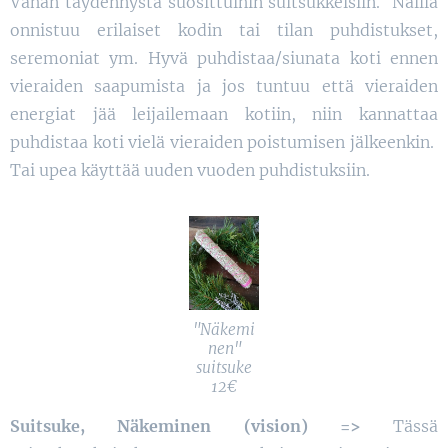
Vähän täydennystä suosittuihin suitsukkeisiin. Näillä
onnistuu erilaiset kodin tai tilan puhdistukset,
seremoniat ym. Hyvä puhdistaa/siunata koti ennen
vieraiden saapumista ja jos tuntuu että vieraiden
energiat jää leijailemaan kotiin, niin kannattaa
puhdistaa koti vielä vieraiden poistumisen jälkeenkin.
Tai upea käyttää uuden vuoden puhdistuksiin.
"Näkemi
nen"
suitsuke
12€
Suitsuke, Näkeminen (vision) =>
Tässä